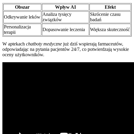
Obszar
Wpływ AI
Efekt
Analiza tysięcy
Skrócenie czasu
Odkrywanie leków
związków
badań
Personalizacja
Dopasowanie leczenia
Większa skuteczność
terapii
W aptekach
chatboty medyczne
już dziś wspierają farmaceutów,
odpowiadając na pytania pacjentów 24/7, co potwierdzają wysokie
oceny użytkowników.