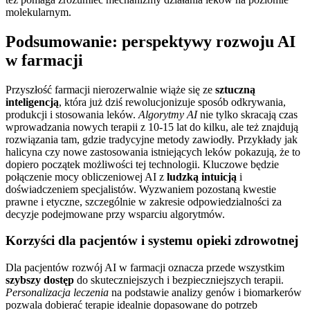
molekularnym.
Podsumowanie: perspektywy rozwoju AI
w farmacji
Przyszłość farmacji nierozerwalnie wiąże się ze
sztuczną
inteligencją
, która już dziś rewolucjonizuje sposób odkrywania,
produkcji i stosowania leków.
Algorytmy AI
nie tylko skracają czas
wprowadzania nowych terapii z 10-15 lat do kilku, ale też znajdują
rozwiązania tam, gdzie tradycyjne metody zawiodły. Przykłady jak
halicyna czy nowe zastosowania istniejących leków pokazują, że to
dopiero początek możliwości tej technologii. Kluczowe będzie
połączenie mocy obliczeniowej AI z
ludzką intuicją
i
doświadczeniem specjalistów. Wyzwaniem pozostaną kwestie
prawne i etyczne, szczególnie w zakresie odpowiedzialności za
decyzje podejmowane przy wsparciu algorytmów.
Korzyści dla pacjentów i systemu opieki zdrowotnej
Dla pacjentów rozwój AI w farmacji oznacza przede wszystkim
szybszy dostęp
do skuteczniejszych i bezpieczniejszych terapii.
Personalizacja leczenia
na podstawie analizy genów i biomarkerów
pozwala dobierać terapie idealnie dopasowane do potrzeb