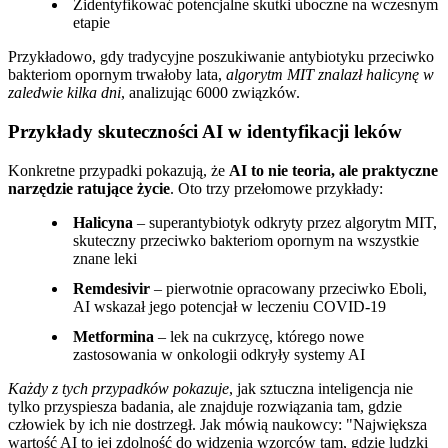
Zidentyfikować potencjalne skutki uboczne na wczesnym
etapie
Przykładowo, gdy tradycyjne poszukiwanie antybiotyku przeciwko
bakteriom opornym trwałoby lata,
algorytm MIT znalazł halicynę w
zaledwie kilka dni
, analizując 6000 związków.
Przykłady skuteczności AI w identyfikacji leków
Konkretne przypadki pokazują, że
AI to nie teoria, ale praktyczne
narzędzie ratujące życie
. Oto trzy przełomowe przykłady:
Halicyna
– superantybiotyk odkryty przez algorytm MIT,
skuteczny przeciwko bakteriom opornym na wszystkie
znane leki
Remdesivir
– pierwotnie opracowany przeciwko Eboli,
AI wskazał jego potencjał w leczeniu COVID-19
Metformina
– lek na cukrzycę, którego nowe
zastosowania w onkologii odkryły systemy AI
Każdy z tych przypadków pokazuje
, jak sztuczna inteligencja nie
tylko przyspiesza badania, ale znajduje rozwiązania tam, gdzie
człowiek by ich nie dostrzegł. Jak mówią naukowcy:
Największa
wartość AI to jej zdolność do widzenia wzorców tam, gdzie ludzki