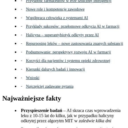
Przyszłość farmaceutów w erze sztucznej inteligencji
Nowe role i kompetencje zawodowe
Współpraca człowieka z systemami AI
Przykłady sukcesów: przełomowe odkrycia AI w farmacji
Halicyna – superantybiotyk odkryty przez AI
Repurposing leków – nowe zastosowania znanych substancji
Podsumowanie: perspektywy rozwoju AI w farmacji
Korzyści dla pacjentów i systemu opieki zdrowotnej
Kierunki dalszych badań i innowacji
Wnioski
Najczęściej zadawane pytania
Najważniejsze fakty
Przyspieszenie badań
– AI skraca czas wprowadzenia
leku z 10-15 lat do kilku, jak w przypadku halicyny
odkrytej przez algorytm MIT w
zaledwie kilka dni