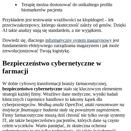
Terapię można dostosować do unikalnego profilu
biomarkerów pacjenta
Przykładem jest testowanie wrażliwości na klopidogrel – lek
przeciwzakrzepowy, którego skuteczność zależy od genów. Dzięki
AI takie analizy stają się standardem, a nie wyjątkiem.
Dowiedz się, dlaczego
informatyczny system magazynowy
jest
fundamentem efektywnego zarządzania magazynem i jak może
zrewolucjonizować Twoją logistykę.
Bezpieczeństwo cybernetyczne w
farmacji
W dobie cyfrowej transformacji branży farmaceutycznej,
bezpieczeństwo cybernetyczne
stało się kluczowym elementem
strategii każdej firmy. Wrażliwe dane medyczne, wyniki badań
klinicznych i tajemnice handlowe to łakomy kąsek dla
cyberprzestępców.
Według analiz OpenText, ataki ransomware na
instytucje finansujące badania stały się poważnym zagrożeniem
.
Firmy farmaceutyczne muszą dziś chronić nie tylko swoje systemy
IT, ale także bezpieczeństwo pacjentów, których dane są często
celem wycieków. Warto pamiętać, że skuteczna ochrona
cybernetyczna to nie tylko technologia, ale także świadomość