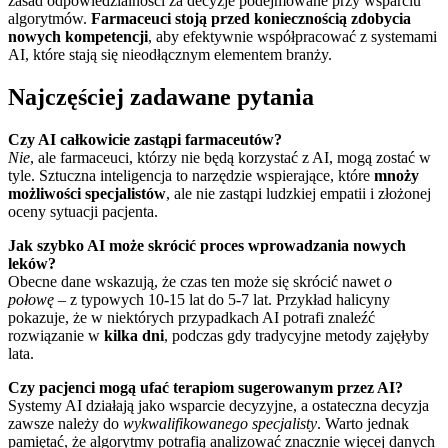
zasad odpowiedzialności za decyzje podejmowane przy wsparciu
algorytmów.
Farmaceuci stoją przed koniecznością zdobycia
nowych kompetencji
, aby efektywnie współpracować z systemami
AI, które stają się nieodłącznym elementem branży.
Najczęściej zadawane pytania
Czy AI całkowicie zastąpi farmaceutów?
Nie
, ale farmaceuci, którzy nie będą korzystać z AI, mogą zostać w
tyle. Sztuczna inteligencja to narzędzie wspierające, które
mnoży
możliwości specjalistów
, ale nie zastąpi ludzkiej empatii i złożonej
oceny sytuacji pacjenta.
Jak szybko AI może skrócić proces wprowadzania nowych
leków?
Obecne dane wskazują, że czas ten może się skrócić nawet
o
połowę
– z typowych 10-15 lat do 5-7 lat. Przykład halicyny
pokazuje, że w niektórych przypadkach AI potrafi znaleźć
rozwiązanie w
kilka dni
, podczas gdy tradycyjne metody zajęłyby
lata.
Czy pacjenci mogą ufać terapiom sugerowanym przez AI?
Systemy AI działają jako wsparcie decyzyjne, a ostateczna decyzja
zawsze należy do
wykwalifikowanego specjalisty
. Warto jednak
pamiętać, że algorytmy potrafią analizować znacznie więcej danych