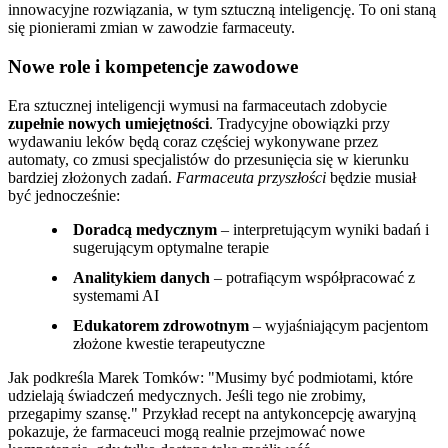
innowacyjne rozwiązania, w tym sztuczną inteligencję. To oni staną
się pionierami zmian w zawodzie farmaceuty.
Nowe role i kompetencje zawodowe
Era sztucznej inteligencji wymusi na farmaceutach zdobycie
zupełnie nowych umiejętności
. Tradycyjne obowiązki przy
wydawaniu leków będą coraz częściej wykonywane przez
automaty, co zmusi specjalistów do przesunięcia się w kierunku
bardziej złożonych zadań.
Farmaceuta przyszłości
będzie musiał
być jednocześnie:
Doradcą medycznym
– interpretującym wyniki badań i
sugerującym optymalne terapie
Analitykiem danych
– potrafiącym współpracować z
systemami AI
Edukatorem zdrowotnym
– wyjaśniającym pacjentom
złożone kwestie terapeutyczne
Jak podkreśla Marek Tomków:
Musimy być podmiotami, które
udzielają świadczeń medycznych. Jeśli tego nie zrobimy,
przegapimy szansę.
Przykład recept na antykoncepcję awaryjną
pokazuje, że farmaceuci mogą realnie przejmować nowe