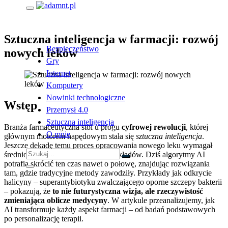
Skip to content
Kategoria
Nowinki technologiczne
Sztuczna inteligencja w farmacji: rozwój
Bezpieczeństwo
nowych leków
Gry
Internet
Komputery
Nowinki technologiczne
Wstęp
Przemysł 4.0
Sztuczna inteligencja
Branża farmaceutyczna stoi u progu
cyfrowej rewolucji
, której
O mnie
głównym motorem napędowym stała się
sztuczna inteligencja
.
Jeszcze dekadę temu proces opracowania nowego leku wymagał
średnio 10-15 lat i miliardowych nakładów. Dziś algorytmy AI
potrafią skrócić ten czas nawet o połowę, znajdując rozwiązania
tam, gdzie tradycyjne metody zawodziły. Przykłady jak odkrycie
halicyny – superantybiotyku zwalczającego oporne szczepy bakterii
– pokazują, że
to nie futurystyczna wizja, ale rzeczywistość
zmieniająca oblicze medycyny
. W artykule przeanalizujemy, jak
AI transformuje każdy aspekt farmacji – od badań podstawowych
po personalizację terapii.