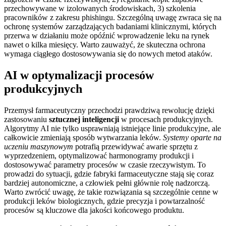
przechowywane w izolowanych środowiskach, 3) szkolenia
pracowników z zakresu phishingu. Szczególną uwagę zwraca się na
ochronę systemów zarządzających badaniami klinicznymi, których
przerwa w działaniu może opóźnić wprowadzenie leku na rynek
nawet o kilka miesięcy. Warto zauważyć, że skuteczna ochrona
wymaga ciągłego dostosowywania się do nowych metod ataków.
AI w optymalizacji procesów
produkcyjnych
Przemysł farmaceutyczny przechodzi prawdziwą rewolucję dzięki
zastosowaniu
sztucznej inteligencji
w procesach produkcyjnych.
Algorytmy AI nie tylko usprawniają istniejące linie produkcyjne, ale
całkowicie zmieniają sposób wytwarzania leków.
Systemy oparte na
uczeniu maszynowym
potrafią przewidywać awarie sprzętu z
wyprzedzeniem, optymalizować harmonogramy produkcji i
dostosowywać parametry procesów w czasie rzeczywistym. To
prowadzi do sytuacji, gdzie fabryki farmaceutyczne stają się coraz
bardziej autonomiczne, a człowiek pełni głównie rolę nadzorczą.
Warto zwrócić uwagę, że takie rozwiązania są szczególnie cenne w
produkcji leków biologicznych, gdzie precyzja i powtarzalność
procesów są kluczowe dla jakości końcowego produktu.