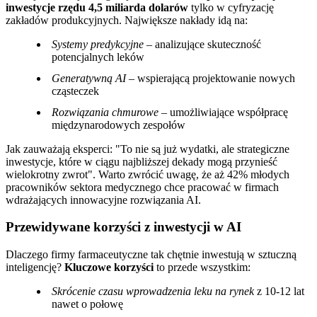
inwestycje rzędu 4,5 miliarda dolarów
tylko w cyfryzację
zakładów produkcyjnych. Największe nakłady idą na:
Systemy predykcyjne
– analizujące skuteczność
potencjalnych leków
Generatywną AI
– wspierającą projektowanie nowych
cząsteczek
Rozwiązania chmurowe
– umożliwiające współpracę
międzynarodowych zespołów
Jak zauważają eksperci:
To nie są już wydatki, ale strategiczne
inwestycje, które w ciągu najbliższej dekady mogą przynieść
wielokrotny zwrot
. Warto zwrócić uwagę, że aż 42% młodych
pracowników sektora medycznego chce pracować w firmach
wdrażających innowacyjne rozwiązania AI.
Przewidywane korzyści z inwestycji w AI
Dlaczego firmy farmaceutyczne tak chętnie inwestują w sztuczną
inteligencję?
Kluczowe korzyści
to przede wszystkim:
Skrócenie czasu wprowadzenia leku na rynek
z 10-12 lat
nawet o połowę