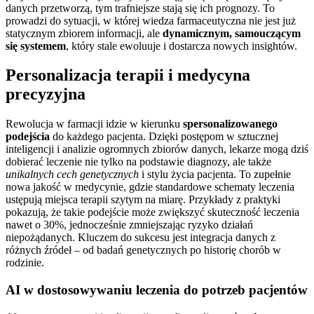
danych przetworzą, tym trafniejsze stają się ich prognozy. To
prowadzi do sytuacji, w której wiedza farmaceutyczna nie jest już
statycznym zbiorem informacji, ale
dynamicznym, samouczącym
się systemem
, który stale ewoluuje i dostarcza nowych insightów.
Personalizacja terapii i medycyna
precyzyjna
Rewolucja w farmacji idzie w kierunku
spersonalizowanego
podejścia
do każdego pacjenta. Dzięki postępom w sztucznej
inteligencji i analizie ogromnych zbiorów danych, lekarze mogą dziś
dobierać leczenie nie tylko na podstawie diagnozy, ale także
unikalnych cech genetycznych
i stylu życia pacjenta. To zupełnie
nowa jakość w medycynie, gdzie standardowe schematy leczenia
ustępują miejsca terapii szytym na miarę. Przykłady z praktyki
pokazują, że takie podejście może zwiększyć skuteczność leczenia
nawet o 30%, jednocześnie zmniejszając ryzyko działań
niepożądanych. Kluczem do sukcesu jest integracja danych z
różnych źródeł – od badań genetycznych po historię chorób w
rodzinie.
AI w dostosowywaniu leczenia do potrzeb pacjentów