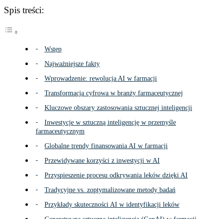
Spis treści:
Wstęp
Najważniejsze fakty
Wprowadzenie: rewolucja AI w farmacji
Transformacja cyfrowa w branży farmaceutycznej
Kluczowe obszary zastosowania sztucznej inteligencji
Inwestycje w sztuczną inteligencję w przemyśle
farmaceutycznym
Globalne trendy finansowania AI w farmacji
Przewidywane korzyści z inwestycji w AI
Przyspieszenie procesu odkrywania leków dzięki AI
Tradycyjne vs. zoptymalizowane metody badań
Przykłady skuteczności AI w identyfikacji leków