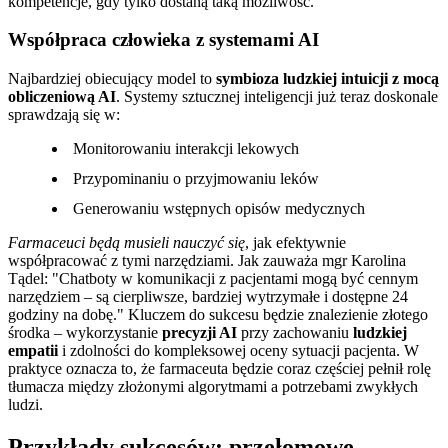
kompetencje, gdy tylko dostaną taką możliwość.
Współpraca człowieka z systemami AI
Najbardziej obiecujący model to
symbioza ludzkiej intuicji z mocą
obliczeniową AI
. Systemy sztucznej inteligencji już teraz doskonale
sprawdzają się w:
Monitorowaniu interakcji lekowych
Przypominaniu o przyjmowaniu leków
Generowaniu wstępnych opisów medycznych
Farmaceuci będą musieli nauczyć się
, jak efektywnie
współpracować z tymi narzędziami. Jak zauważa mgr Karolina
Tądel:
Chatboty w komunikacji z pacjentami mogą być cennym
narzędziem – są cierpliwsze, bardziej wytrzymałe i dostępne 24
godziny na dobę.
Kluczem do sukcesu będzie znalezienie złotego
środka – wykorzystanie
precyzji AI
przy zachowaniu
ludzkiej
empatii
i zdolności do kompleksowej oceny sytuacji pacjenta. W
praktyce oznacza to, że farmaceuta będzie coraz częściej pełnił rolę
tłumacza między złożonymi algorytmami a potrzebami zwykłych
ludzi.
Przykłady sukcesów: przełomowe