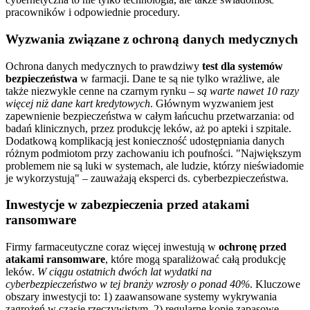
pracowników i odpowiednie procedury.
Wyzwania związane z ochroną danych medycznych
Ochrona danych medycznych to prawdziwy
test dla systemów
bezpieczeństwa
w farmacji. Dane te są nie tylko wrażliwe, ale
także niezwykle cenne na czarnym rynku –
są warte nawet 10 razy
więcej niż dane kart kredytowych
. Głównym wyzwaniem jest
zapewnienie bezpieczeństwa w całym łańcuchu przetwarzania: od
badań klinicznych, przez produkcję leków, aż po apteki i szpitale.
Dodatkową komplikacją jest konieczność udostępniania danych
różnym podmiotom przy zachowaniu ich poufności.
Największym
problemem nie są luki w systemach, ale ludzie, którzy nieświadomie
je wykorzystują
– zauważają eksperci ds. cyberbezpieczeństwa.
Inwestycje w zabezpieczenia przed atakami
ransomware
Firmy farmaceutyczne coraz więcej inwestują w
ochronę przed
atakami ransomware
, które mogą sparaliżować całą produkcję
leków.
W ciągu ostatnich dwóch lat wydatki na
cyberbezpieczeństwo w tej branży wzrosły o ponad 40%
. Kluczowe
obszary inwestycji to: 1) zaawansowane systemy wykrywania
zagrożeń w czasie rzeczywistym, 2) regularne kopie zapasowe