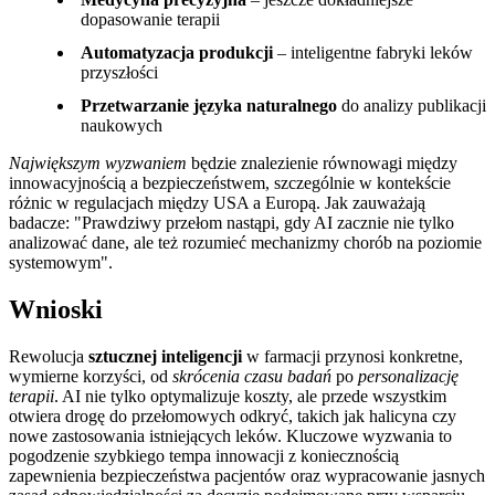
dopasowanie terapii
Automatyzacja produkcji
– inteligentne fabryki leków
przyszłości
Przetwarzanie języka naturalnego
do analizy publikacji
naukowych
Największym wyzwaniem
będzie znalezienie równowagi między
innowacyjnością a bezpieczeństwem, szczególnie w kontekście
różnic w regulacjach między USA a Europą. Jak zauważają
badacze:
Prawdziwy przełom nastąpi, gdy AI zacznie nie tylko
analizować dane, ale też rozumieć mechanizmy chorób na poziomie
systemowym
.
Wnioski
Rewolucja
sztucznej inteligencji
w farmacji przynosi konkretne,
wymierne korzyści, od
skrócenia czasu badań
po
personalizację
terapii
. AI nie tylko optymalizuje koszty, ale przede wszystkim
otwiera drogę do przełomowych odkryć, takich jak halicyna czy
nowe zastosowania istniejących leków. Kluczowe wyzwania to
pogodzenie szybkiego tempa innowacji z koniecznością
zapewnienia bezpieczeństwa pacjentów oraz wypracowanie jasnych