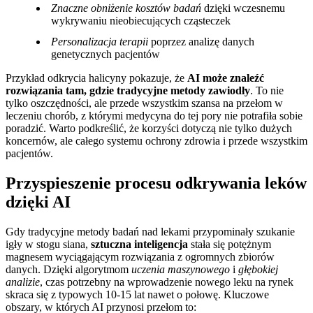
Znaczne obniżenie kosztów badań
dzięki wczesnemu
wykrywaniu nieobiecujących cząsteczek
Personalizacja terapii
poprzez analizę danych
genetycznych pacjentów
Przykład odkrycia halicyny pokazuje, że
AI może znaleźć
rozwiązania tam, gdzie tradycyjne metody zawiodły
. To nie
tylko oszczędności, ale przede wszystkim szansa na przełom w
leczeniu chorób, z którymi medycyna do tej pory nie potrafiła sobie
poradzić. Warto podkreślić, że korzyści dotyczą nie tylko dużych
koncernów, ale całego systemu ochrony zdrowia i przede wszystkim
pacjentów.
Przyspieszenie procesu odkrywania leków
dzięki AI
Gdy tradycyjne metody badań nad lekami przypominały szukanie
igły w stogu siana,
sztuczna inteligencja
stała się potężnym
magnesem wyciągającym rozwiązania z ogromnych zbiorów
danych. Dzięki algorytmom
uczenia maszynowego
i
głębokiej
analizie
, czas potrzebny na wprowadzenie nowego leku na rynek
skraca się z typowych 10-15 lat nawet o połowę. Kluczowe
obszary, w których AI przynosi przełom to: