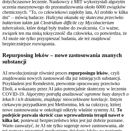
dotychczasowe leczenie. Naukowcy z MIT wykorzystali algorytm
uczenia maszynowego do przeanalizowania około 6000 związków
chemicznych.
To, co człowiekowi zajęłoby lata, AI zrobiło w kilka
dni
– mówią badacze.
Halicyna okazała się skuteczna przeciwko
bakteriom takim jak Clostridium difficile czy Mycobacterium
tuberculosis
, które dotąd były trudne do zwalczenia. Co ważne,
związek ten ma niską toksyczność dla człowieka, co potwierdza, że
AI może nie tylko przyspieszać badania, ale też znajdować
bezpieczniejsze rozwiązania.
Repurposing leków – nowe zastosowania znanych
substancji
AI rewolucjonizuje również proces
repurposingu leków
, czyli
znajdowania nowych zastosowań dla już istniejących substancji.
Przykładem jest Remdesivir, pierwotnie opracowany przeciwko
Eboli, a wskazany przez AI jako potencjalnie skuteczny w leczeniu
COVID-19.
Algorytmy potrafią analizować ogromne bazy danych o
lekach i ich działaniu, znajdując nieoczekiwane korelacje
. Innym
ciekawym przypadkiem jest Metformina, lek na cukrzycę, której
nowe zastosowania w onkologii odkryły właśnie systemy AI.
To
podejście pozwala skrócić czas wprowadzenia terapii nawet o
kilka lat
, ponieważ bezpieczeństwo leku jest już dobrze poznane.
Warto zauważyć, że AI nie tylko sugeruje nowe zastosowania, ale
też pomaga zrozumieć mechanizmy działania leków na poziomie