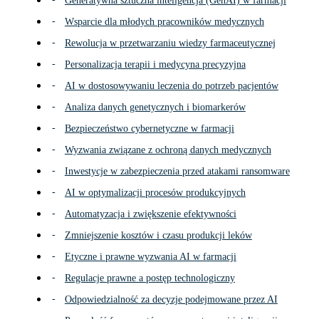
Generatywna sztuczna inteligencja (GenAI) w farmacji
Wsparcie dla młodych pracowników medycznych
Rewolucja w przetwarzaniu wiedzy farmaceutycznej
Personalizacja terapii i medycyna precyzyjna
AI w dostosowywaniu leczenia do potrzeb pacjentów
Analiza danych genetycznych i biomarkerów
Bezpieczeństwo cybernetyczne w farmacji
Wyzwania związane z ochroną danych medycznych
Inwestycje w zabezpieczenia przed atakami ransomware
AI w optymalizacji procesów produkcyjnych
Automatyzacja i zwiększenie efektywności
Zmniejszenie kosztów i czasu produkcji leków
Etyczne i prawne wyzwania AI w farmacji
Regulacje prawne a postęp technologiczny
Odpowiedzialność za decyzje podejmowane przez AI