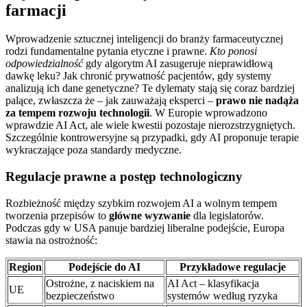
farmacji
Wprowadzenie sztucznej inteligencji do branży farmaceutycznej
rodzi fundamentalne pytania etyczne i prawne.
Kto ponosi
odpowiedzialność
gdy algorytm AI zasugeruje nieprawidłową
dawkę leku? Jak chronić prywatność pacjentów, gdy systemy
analizują ich dane genetyczne? Te dylematy stają się coraz bardziej
palące, zwłaszcza że – jak zauważają eksperci –
prawo nie nadąża
za tempem rozwoju technologii
. W Europie wprowadzono
wprawdzie AI Act, ale wiele kwestii pozostaje nierozstrzygniętych.
Szczególnie kontrowersyjne są przypadki, gdy AI proponuje terapie
wykraczające poza standardy medyczne.
Regulacje prawne a postęp technologiczny
Rozbieżność między szybkim rozwojem AI a wolnym tempem
tworzenia przepisów to
główne wyzwanie
dla legislatorów.
Podczas gdy w USA panuje bardziej liberalne podejście, Europa
stawia na ostrożność:
Region
Podejście do AI
Przykładowe regulacje
Ostrożne, z naciskiem na
AI Act – klasyfikacja
UE
bezpieczeństwo
systemów według ryzyka