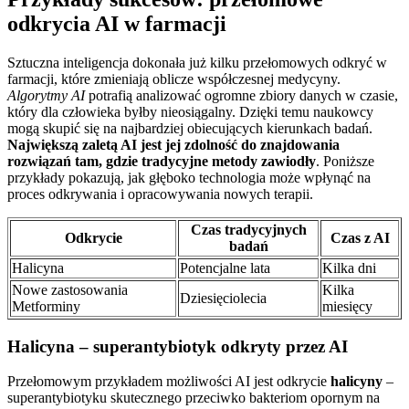
odkrycia AI w farmacji
Sztuczna inteligencja dokonała już kilku przełomowych odkryć w
farmacji, które zmieniają oblicze współczesnej medycyny.
Algorytmy AI
potrafią analizować ogromne zbiory danych w czasie,
który dla człowieka byłby nieosiągalny. Dzięki temu naukowcy
mogą skupić się na najbardziej obiecujących kierunkach badań.
Największą zaletą AI jest jej zdolność do znajdowania
rozwiązań tam, gdzie tradycyjne metody zawiodły
. Poniższe
przykłady pokazują, jak głęboko technologia może wpłynąć na
proces odkrywania i opracowywania nowych terapii.
Czas tradycyjnych
Odkrycie
Czas z AI
badań
Halicyna
Potencjalne lata
Kilka dni
Nowe zastosowania
Kilka
Dziesięciolecia
Metforminy
miesięcy
Halicyna – superantybiotyk odkryty przez AI
Przełomowym przykładem możliwości AI jest odkrycie
halicyny
–
superantybiotyku skutecznego przeciwko bakteriom opornym na