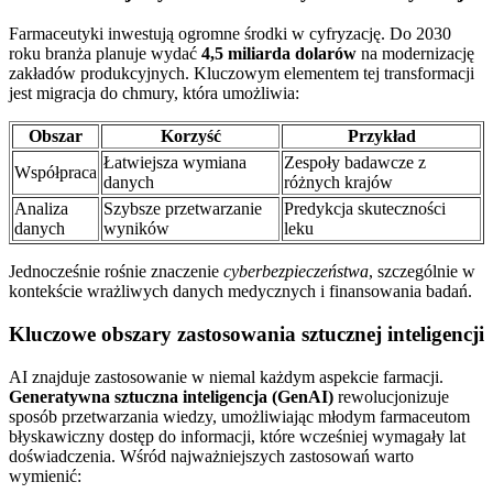
Farmaceutyki inwestują ogromne środki w cyfryzację. Do 2030
roku branża planuje wydać
4,5 miliarda dolarów
na modernizację
zakładów produkcyjnych. Kluczowym elementem tej transformacji
jest migracja do chmury, która umożliwia:
Obszar
Korzyść
Przykład
Łatwiejsza wymiana
Zespoły badawcze z
Współpraca
danych
różnych krajów
Analiza
Szybsze przetwarzanie
Predykcja skuteczności
danych
wyników
leku
Jednocześnie rośnie znaczenie
cyberbezpieczeństwa
, szczególnie w
kontekście wrażliwych danych medycznych i finansowania badań.
Kluczowe obszary zastosowania sztucznej inteligencji
AI znajduje zastosowanie w niemal każdym aspekcie farmacji.
Generatywna sztuczna inteligencja (GenAI)
rewolucjonizuje
sposób przetwarzania wiedzy, umożliwiając młodym farmaceutom
błyskawiczny dostęp do informacji, które wcześniej wymagały lat
doświadczenia. Wśród najważniejszych zastosowań warto
wymienić: