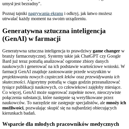
umysł jest bezradny
.
Poznaj tajniki
nagrywania ekranu
i odkryj, jak łatwo możesz
utrwalać każdy moment na swoim urządzeniu.
Generatywna sztuczna inteligencja
(GenAI) w farmacji
Generatywna sztuczna inteligencja to prawdziwy
game changer
w
branży farmaceutycznej. Systemy takie jak ChatGPT czy Google
Bard już teraz potrafią analizować ogromne zbiory danych
naukowych i generować na ich podstawie wartościowe wnioski. W
farmacji GenAI znajduje zastosowanie przede wszystkim w
projektowaniu nowych cząsteczek leków
oraz
przewidywaniu ich
skuteczności
. Algorytmy potrafią w ciągu godzin przeanalizować
tysiące publikacji naukowych, co człowiekowi zajęłoby miesiące.
Co więcej, GenAI może sugerować zupełnie nowe, nieoczywiste
połączenia substancji, które następnie są weryfikowane przez
naukowców. To narzędzie nie zastępuje specjalistów, ale
mnoży ich
możliwości
, pozwalając skupić się na najbardziej obiecujących
kierunkach badań.
Wsparcie dla młodych pracowników medycznych