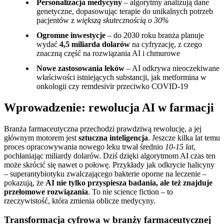
Personalizacja medycyny
– algorytmy analizują dane
genetyczne, dopasowując terapie do unikalnych potrzeb
pacjentów z
większą skutecznością o 30%
Ogromne inwestycje
– do 2030 roku branża planuje
wydać
4,5 miliarda dolarów
na cyfryzację, z czego
znaczną część na rozwiązania AI i chmurowe
Nowe zastosowania leków
– AI odkrywa nieoczekiwane
właściwości istniejących substancji, jak metformina w
onkologii czy remdesivir przeciwko COVID-19
Wprowadzenie: rewolucja AI w farmacji
Branża farmaceutyczna przechodzi prawdziwą rewolucję, a jej
głównym motorem jest
sztuczna inteligencja
. Jeszcze kilka lat temu
proces opracowywania nowego leku trwał średnio
10-15 lat
,
pochłaniając miliardy dolarów. Dziś dzięki algorytmom AI czas ten
może skrócić się nawet o połowę. Przykłady jak odkrycie halicyny
– superantybiotyku zwalczającego bakterie oporne na leczenie –
pokazują, że
AI nie tylko przyspiesza badania, ale też znajduje
przełomowe rozwiązania
. To nie science fiction – to
rzeczywistość, która zmienia oblicze medycyny.
Transformacja cyfrowa w branży farmaceutycznej