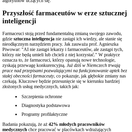
algorytmów uczących się.
Przyszłość farmaceutów w erze sztucznej
inteligencji
Farmaceuci stoją przed fundamentalną zmianą swojego zawodu,
gdzie
sztuczna inteligencja
nie zastąpi ich wiedzy, ale stanie się
nieodłącznym narzędziem pracy. Jak zauważa prof. Agnieszka
Piwowar:
AI nie zastąpi lekarzy i farmaceutów, ale zastąpi tych,
którzy nie będą umieli lub chcieli z niej korzystać.
W praktyce
oznacza to, że farmaceuci, którzy opanują nowe technologie,
zyskają przewagę konkurencyjną.
Już dziś w Niemczech trwają
prace nad przepisami pozwalającymi na funkcjonowanie aptek bez
stałej obecności farmaceuty
, co pokazuje, jak głębokie zmiany nas
czekają. Kluczowe będzie przesunięcie się w kierunku bardziej
złożonych usług medycznych, takich jak:
Szczepienia ochronne
Diagnostyka podstawowa
Programy profilaktyczne
Badania pokazują, że aż
42% młodych pracowników
medycznych
chce pracować w placówkach wdrażających