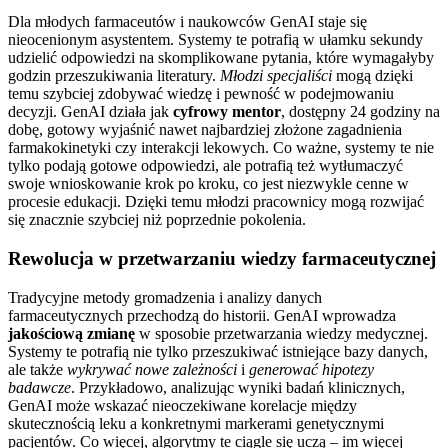
Dla młodych farmaceutów i naukowców GenAI staje się
nieocenionym asystentem. Systemy te potrafią w ułamku sekundy
udzielić odpowiedzi na skomplikowane pytania, które wymagałyby
godzin przeszukiwania literatury.
Młodzi specjaliści
mogą dzięki
temu szybciej zdobywać wiedzę i pewność w podejmowaniu
decyzji. GenAI działa jak
cyfrowy mentor
, dostępny 24 godziny na
dobę, gotowy wyjaśnić nawet najbardziej złożone zagadnienia
farmakokinetyki czy interakcji lekowych. Co ważne, systemy te nie
tylko podają gotowe odpowiedzi, ale potrafią też wytłumaczyć
swoje wnioskowanie krok po kroku, co jest niezwykle cenne w
procesie edukacji. Dzięki temu młodzi pracownicy mogą rozwijać
się znacznie szybciej niż poprzednie pokolenia.
Rewolucja w przetwarzaniu wiedzy farmaceutycznej
Tradycyjne metody gromadzenia i analizy danych
farmaceutycznych przechodzą do historii. GenAI wprowadza
jakościową zmianę
w sposobie przetwarzania wiedzy medycznej.
Systemy te potrafią nie tylko przeszukiwać istniejące bazy danych,
ale także
wykrywać nowe zależności
i
generować hipotezy
badawcze
. Przykładowo, analizując wyniki badań klinicznych,
GenAI może wskazać nieoczekiwane korelacje między
skutecznością leku a konkretnymi markerami genetycznymi
pacjentów. Co więcej, algorytmy te ciągle się uczą – im więcej