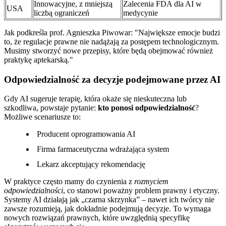
Innowacyjne, z mniejszą
Zalecenia FDA dla AI w
USA
liczbą ograniczeń
medycynie
Jak podkreśla prof. Agnieszka Piwowar:
Największe emocje budzi
to, że regulacje prawne nie nadążają za postępem technologicznym.
Musimy stworzyć nowe przepisy, które będą obejmować również
praktykę aptekarską.
Odpowiedzialność za decyzje podejmowane przez AI
Gdy AI sugeruje terapię, która okaże się nieskuteczna lub
szkodliwa, powstaje pytanie:
kto ponosi odpowiedzialność
?
Możliwe scenariusze to:
Producent oprogramowania AI
Firma farmaceutyczna wdrażająca system
Lekarz akceptujący rekomendację
W praktyce często mamy do czynienia z
rozmyciem
odpowiedzialności
, co stanowi poważny problem prawny i etyczny.
Systemy AI działają jak „czarna skrzynka” – nawet ich twórcy nie
zawsze rozumieją, jak dokładnie podejmują decyzje. To wymaga
nowych rozwiązań prawnych, które uwzględnią specyfikę