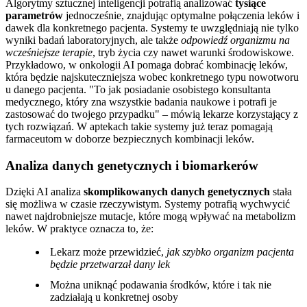
Algorytmy sztucznej inteligencji potrafią analizować
tysiące
parametrów
jednocześnie, znajdując optymalne połączenia leków i
dawek dla konkretnego pacjenta. Systemy te uwzględniają nie tylko
wyniki badań laboratoryjnych, ale także
odpowiedź organizmu na
wcześniejsze terapie
, tryb życia czy nawet warunki środowiskowe.
Przykładowo, w onkologii AI pomaga dobrać kombinację leków,
która będzie najskuteczniejsza wobec konkretnego typu nowotworu
u danego pacjenta.
To jak posiadanie osobistego konsultanta
medycznego, który zna wszystkie badania naukowe i potrafi je
zastosować do twojego przypadku
– mówią lekarze korzystający z
tych rozwiązań. W aptekach takie systemy już teraz pomagają
farmaceutom w doborze bezpiecznych kombinacji leków.
Analiza danych genetycznych i biomarkerów
Dzięki AI analiza
skomplikowanych danych genetycznych
stała
się możliwa w czasie rzeczywistym. Systemy potrafią wychwycić
nawet najdrobniejsze mutacje, które mogą wpływać na metabolizm
leków. W praktyce oznacza to, że:
Lekarz może przewidzieć,
jak szybko organizm pacjenta
będzie przetwarzał dany lek
Można uniknąć podawania środków, które i tak nie
zadziałają u konkretnej osoby