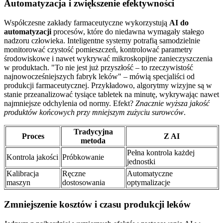
Automatyzacja i zwiększenie efektywności
Współczesne zakłady farmaceutyczne wykorzystują
AI do
automatyzacji
procesów, które do niedawna wymagały stałego
nadzoru człowieka. Inteligentne systemy potrafią samodzielnie
monitorować czystość pomieszczeń, kontrolować parametry
środowiskowe i nawet wykrywać mikroskopijne zanieczyszczenia
w produktach.
To nie jest już przyszłość – to rzeczywistość
najnowocześniejszych fabryk leków
– mówią specjaliści od
produkcji farmaceutycznej. Przykładowo, algorytmy wizyjne są w
stanie przeanalizować tysiące tabletek na minutę, wykrywając nawet
najmniejsze odchylenia od normy. Efekt?
Znacznie wyższa jakość
produktów końcowych przy mniejszym zużyciu surowców
.
Tradycyjna
Proces
Z AI
metoda
Pełna kontrola każdej
Kontrola jakości
Próbkowanie
jednostki
Kalibracja
Ręczne
Automatyczne
maszyn
dostosowania
optymalizacje
Zmniejszenie kosztów i czasu produkcji leków