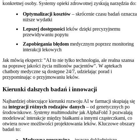
konkretnej osoby. Systemy opieki zdrowotnej zyskują narzędzia do:
Optymalizacji kosztów
– skrócenie czasu badań oznacza
niższe wydatki
Lepszej dostępności
leków dzięki precyzyjnemu
przewidywaniu popytu
Zapobiegania błędom
medycznym poprzez monitoring
interakcji lekowych
Jak mówią eksperci:
AI to nie tylko technologia, ale realna szansa
na poprawę jakości życia milionów pacjentów
. W aptekach
chatboty medyczne są dostępne 24/7, udzielając porad i
przypominając o przyjmowaniu leków.
Kierunki dalszych badań i innowacji
Najbardziej obiecujące kierunki rozwoju AI w farmacji skupiają się
na
integracji różnych rodzajów danych
– od genetycznych po
środowiskowe.
Systemy multimodalne
jak AlphaFold 3 pozwalają
modelować interakcje między białkami a innymi cząsteczkami, co
otwiera nowe możliwości projektowania leków. Kluczowe obszary
badań to:
Medycyna precyzyjna
– jeszcze dokładniejsze