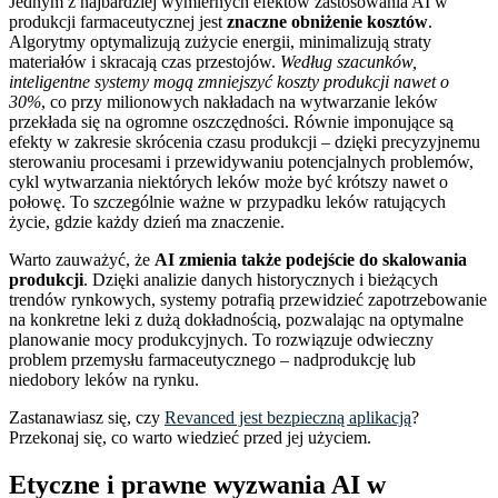
Jednym z najbardziej wymiernych efektów zastosowania AI w
produkcji farmaceutycznej jest
znaczne obniżenie kosztów
.
Algorytmy optymalizują zużycie energii, minimalizują straty
materiałów i skracają czas przestojów.
Według szacunków,
inteligentne systemy mogą zmniejszyć koszty produkcji nawet o
30%
, co przy milionowych nakładach na wytwarzanie leków
przekłada się na ogromne oszczędności. Równie imponujące są
efekty w zakresie skrócenia czasu produkcji – dzięki precyzyjnemu
sterowaniu procesami i przewidywaniu potencjalnych problemów,
cykl wytwarzania niektórych leków może być krótszy nawet o
połowę. To szczególnie ważne w przypadku leków ratujących
życie, gdzie każdy dzień ma znaczenie.
Warto zauważyć, że
AI zmienia także podejście do skalowania
produkcji
. Dzięki analizie danych historycznych i bieżących
trendów rynkowych, systemy potrafią przewidzieć zapotrzebowanie
na konkretne leki z dużą dokładnością, pozwalając na optymalne
planowanie mocy produkcyjnych. To rozwiązuje odwieczny
problem przemysłu farmaceutycznego – nadprodukcję lub
niedobory leków na rynku.
Zastanawiasz się, czy
Revanced jest bezpieczną aplikacją
?
Przekonaj się, co warto wiedzieć przed jej użyciem.
Etyczne i prawne wyzwania AI w