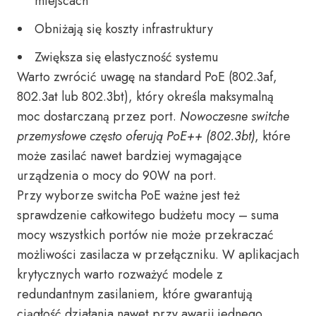
miejscach
Obniżają się koszty infrastruktury
Zwiększa się elastyczność systemu
Warto zwrócić uwagę na standard PoE (802.3af,
802.3at lub 802.3bt), który określa maksymalną
moc dostarczaną przez port.
Nowoczesne switche
przemysłowe często oferują PoE++ (802.3bt)
, które
może zasilać nawet bardziej wymagające
urządzenia o mocy do 90W na port.
Przy wyborze switcha PoE ważne jest też
sprawdzenie całkowitego budżetu mocy – suma
mocy wszystkich portów nie może przekraczać
możliwości zasilacza w przełączniku. W aplikacjach
krytycznych warto rozważyć modele z
redundantnym zasilaniem, które gwarantują
ciągłość działania nawet przy awarii jednego