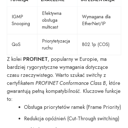
Efektywna
IGMP
Wymagana dla
obsługa
Snooping
EtherNet/IP
multicast
Priorytetyzacja
QoS
802.1p (COS)
ruchu
Z kolei
PROFINET
, popularny w Europie, ma
bardziej rygorystyczne wymagania dotyczące
czasu rzeczywistego. Warto szukać switchy z
certyfikatem
PROFINET Conformance Class B
, które
gwarantują pełną kompatybilność. Kluczowe funkcje
to:
Obsługa priorytetów ramek (Frame Priority)
Redukcja opóźnień (Cut-Through switching)