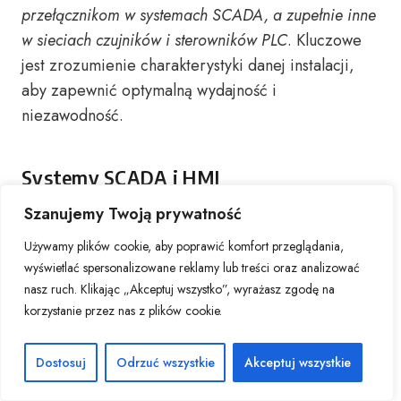
przełącznikom w systemach SCADA, a zupełnie inne
w sieciach czujników i sterowników PLC
. Kluczowe
jest zrozumienie charakterystyki danej instalacji,
aby zapewnić optymalną wydajność i
niezawodność.
Systemy SCADA i HMI
Szanujemy Twoją prywatność
W przypadku systemów SCADA i interfejsów HMI
priorytetem jest stabilność transmisji danych
Używamy plików cookie, aby poprawić komfort przeglądania,
oraz możliwość zdalnego monitorowania stanu
wyświetlać spersonalizowane reklamy lub treści oraz analizować
sieci. Switch powinien oferować:
nasz ruch. Klikając „Akceptuj wszystko”, wyrażasz zgodę na
korzystanie przez nas z plików cookie.
Zaawansowane funkcje zarządzania
– VLAN,
QoS, SNMP
Dostosuj
Odrzuć wszystkie
Akceptuj wszystkie
Wysoką przepustowość
– rekomendowane
porty Gigabit Ethernet