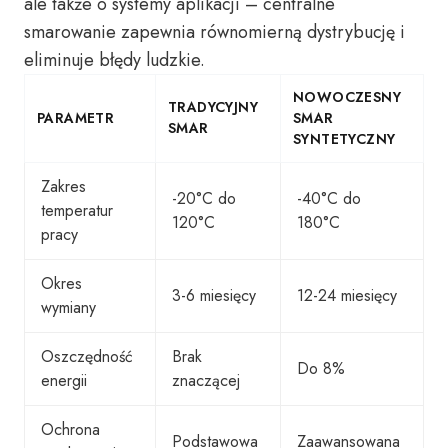
ale także o systemy aplikacji – centralne
smarowanie zapewnia równomierną dystrybucję i
eliminuje błędy ludzkie.
NOWOCZESNY
TRADYCYJNY
PARAMETR
SMAR
SMAR
SYNTETYCZNY
Zakres
-20°C do
-40°C do
temperatur
120°C
180°C
pracy
Okres
3-6 miesięcy
12-24 miesięcy
wymiany
Oszczędność
Brak
Do 8%
energii
znaczącej
Ochrona
Podstawowa
Zaawansowana