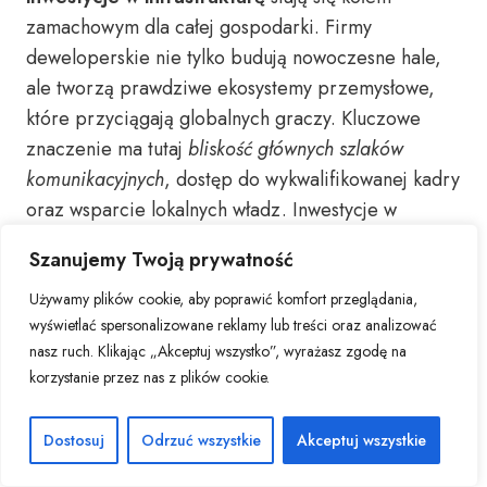
zamachowym dla całej gospodarki. Firmy
deweloperskie nie tylko budują nowoczesne hale,
ale tworzą prawdziwe ekosystemy przemysłowe,
które przyciągają globalnych graczy. Kluczowe
znaczenie ma tutaj
bliskość głównych szlaków
komunikacyjnych
, dostęp do wykwalifikowanej kadry
oraz wsparcie lokalnych władz. Inwestycje w
sektorze magazynowo-przemysłowym idą w parze
Szanujemy Twoją prywatność
z rozwojem zaawansowanych technologii – od
robotyzacji po inteligentne systemy zarządzania
Używamy plików cookie, aby poprawić komfort przeglądania,
wyświetlać spersonalizowane reklamy lub treści oraz analizować
energią. To właśnie połączenie doskonałej
nasz ruch. Klikając „Akceptuj wszystko”, wyrażasz zgodę na
lokalizacji z nowoczesną infrastrukturą tworzy
korzystanie przez nas z plików cookie.
idealne warunki dla biznesu, co przekłada się na
konkurencyjność polskiego przemysłu na arenie
Dostosuj
Odrzuć wszystkie
Akceptuj wszystkie
międzynarodowej.