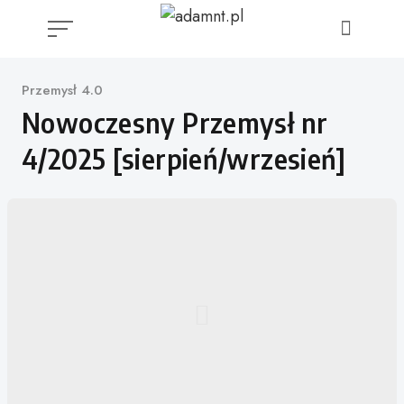
Skip
to
content
Kategoria
Przemysł 4.0
Nowoczesny Przemysł nr
4/2025 [sierpień/wrzesień]