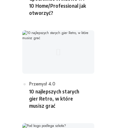
t
10 Home/Professional jak
e
otworzyć?
g
o
r
i
a
K
Przemysł 4.0
a
10 najlepszych starych
t
gier Retro, w które
e
musisz grać
g
o
r