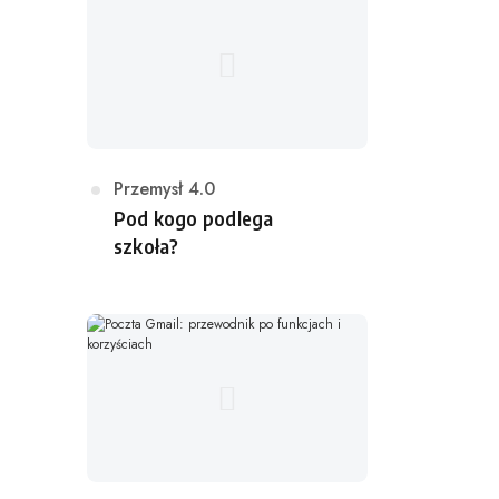
i
a
K
Przemysł 4.0
a
Pod kogo podlega
t
szkoła?
e
g
o
r
i
a