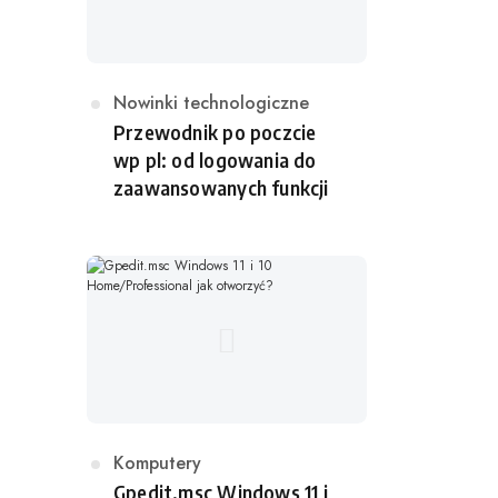
K
Nowinki technologiczne
a
Przewodnik po poczcie
t
wp pl: od logowania do
e
zaawansowanych funkcji
g
o
r
i
a
K
Komputery
a
Gpedit.msc Windows 11 i