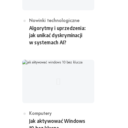
K
Nowinki technologiczne
a
Algorytmy i uprzedzenia:
t
jak unikać dyskryminacji
e
w systemach AI?
g
o
r
i
a
K
Komputery
a
Jak aktywować Windows
t
10 bez klucza