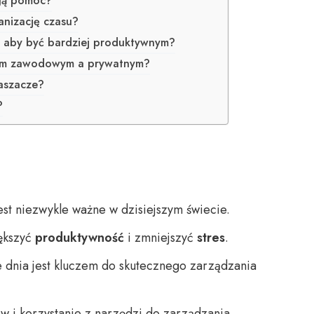
ogą pomóc?
anizację czasu?
, aby być bardziej produktywnym?
iem zawodowym a prywatnym?
raszacze?
?
est niezwykle ważne w dzisiejszym świecie.
ększyć
produktywność
i zmniejszyć
stres
.
e dnia jest kluczem do skutecznego zarządzania
 i korzystanie z narzędzi do zarządzania