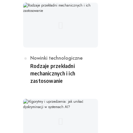
o
r
i
a
K
Nowinki technologiczne
a
Rodzaje przekładni
t
mechanicznych i ich
e
zastosowanie
g
o
r
i
a