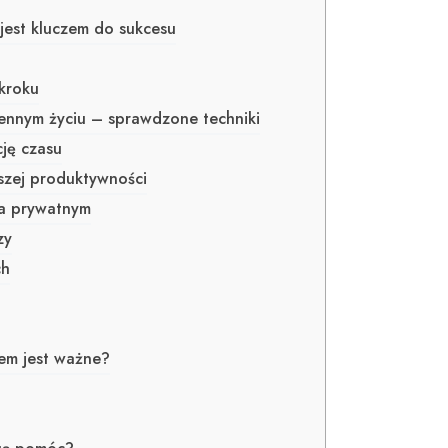
jest kluczem do sukcesu
kroku
iennym życiu – sprawdzone techniki
ję czasu
pszej produktywności
a prywatnym
zy
ch
em jest ważne?