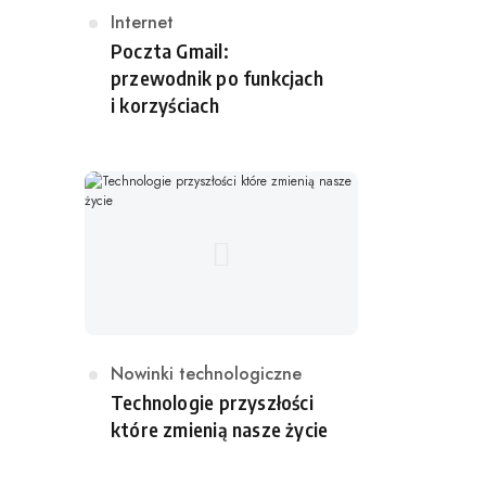
K
Internet
a
Poczta Gmail:
t
przewodnik po funkcjach
e
i korzyściach
g
o
r
i
a
K
Nowinki technologiczne
a
Technologie przyszłości
t
które zmienią nasze życie
e
g